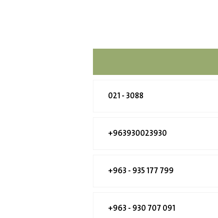
021 - 3088
+963930023930
+963 - 935 177 799
+963 - 930 707 091