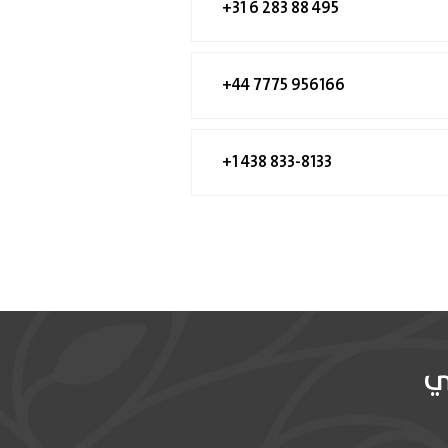
+31 6 283 88 495
+44 7775 956166
+1 438 833-8133
ي