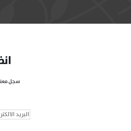
انض
سجل معنا