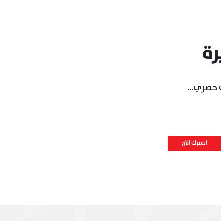
رة
حصري...
اشترك الأن