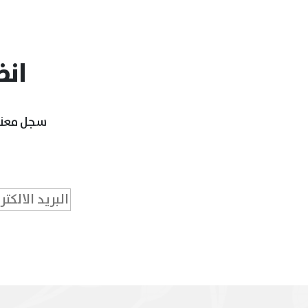
انض
سجل معنا