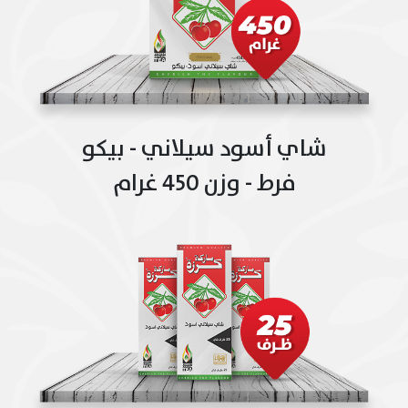
شاي أسود سيلاني - بيكو
فرط - وزن 450 غرام