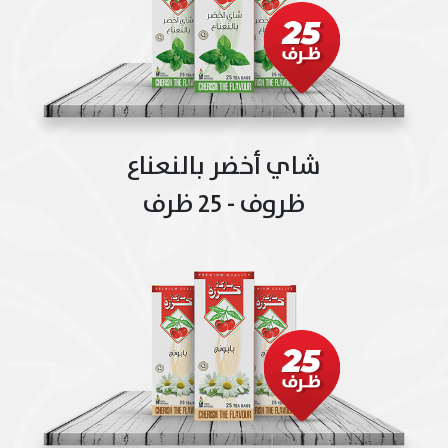
شاي أخضر بالنعناع
ظروف - 25 ظرف