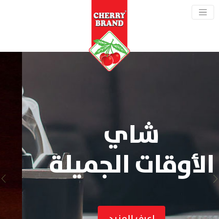
شاي
غني ولذيذ
Previous
Nex
اعرف المزيد