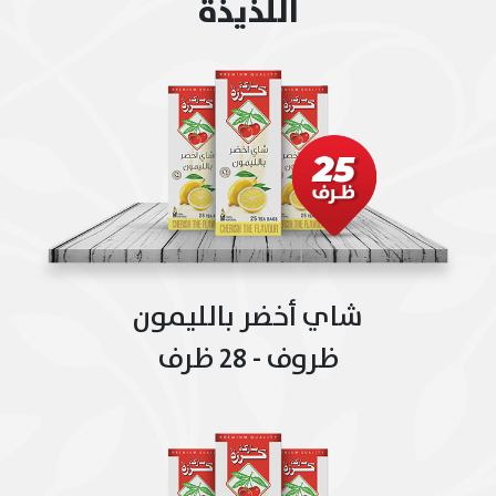
اللذيذة
شاي أخضر بالليمون
ظروف - 28 ظرف